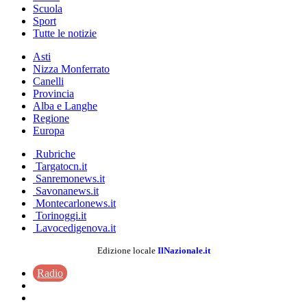
Scuola
Sport
Tutte le notizie
Asti
Nizza Monferrato
Canelli
Provincia
Alba e Langhe
Regione
Europa
Rubriche
Targatocn.it
Sanremonews.it
Savonanews.it
Montecarlonews.it
Torinoggi.it
Lavocedigenova.it
Edizione locale
IlNazionale.it
Radio