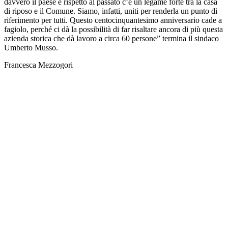
davvero il paese e rispetto al passato c’è un legame forte tra la casa
di riposo e il Comune. Siamo, infatti, uniti per renderla un punto di
riferimento per tutti. Questo centocinquantesimo anniversario cade a
fagiolo, perché ci dà la possibilità di far risaltare ancora di più questa
azienda storica che dà lavoro a circa 60 persone” termina il sindaco
Umberto Musso.
Francesca Mezzogori
TI RICORDI COSA È SUCCESSO L’ANNO
SCORSO AD AGOSTO?
Ascolta il podcast con le notizie da non dimenticare