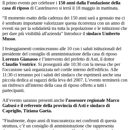
Il primo evento per celebrare i
150 anni dalla Fondazione della
casa di riposo
di Castelnuovo si terrà il 18 maggio in mattinata.
“Il momento esatto della cadenza dei 150 anni sarà a gennaio ma ci
è sembrato importante valorizzare questa ricorrenza con un anno di
eventi sia per la solidarietà tra tutta la popolazione e le istituzioni che
per dare più visibilità all'azienda” Introduce il
sindaco Umberto
Musso
.
I festeggiamenti cominceranno alle 10 con i saluti istituzionali del
presidente del consiglio di amministrazione della casa di riposo
Lorenzo Gianasso
e l’intervento del prefetto di Asti, il dottor
Claudio Ventrice
. Si proseguirà alle 10:30 con la messa che per
l'occasione sarà organizzata nel cortile interno dell'edificio. Alle
11:30 ci terranno poi i saluti del sindaco che esprimerà anche una
piccola dedica ai ragazzi della leva del 2007. L’evento terminerà con
un rinfresco all'interno della casa di riposo offerto a tutti i
partecipanti.
All’evento saranno presenti anche
l’assessore regionale Marco
Gabusi e
il referente della provincia di Asti e sindaco di
Capriglio, Tiziana Gaeta.
“Finalmente, dopo anni di trascuratezza nei confronti di questa
struttura, c’è un consiglio di amministrazione che rappresenta