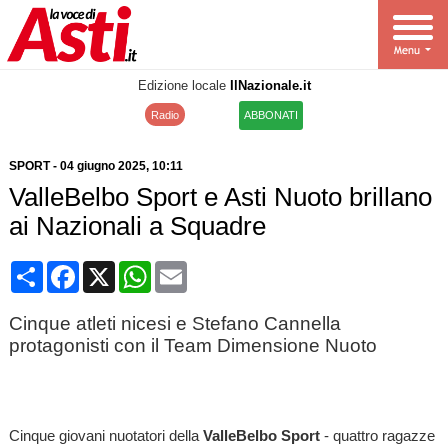
Edizione locale
IlNazionale.it
Radio
ABBONATI
SPORT
-
04 giugno 2025
, 10:11
ValleBelbo Sport e Asti Nuoto brillano
ai Nazionali a Squadre
Condividi
Facebook
X
WhatsApp
Email
Cinque atleti nicesi e Stefano Cannella
protagonisti con il Team Dimensione Nuoto
Cinque giovani nuotatori della
ValleBelbo Sport
- quattro ragazze