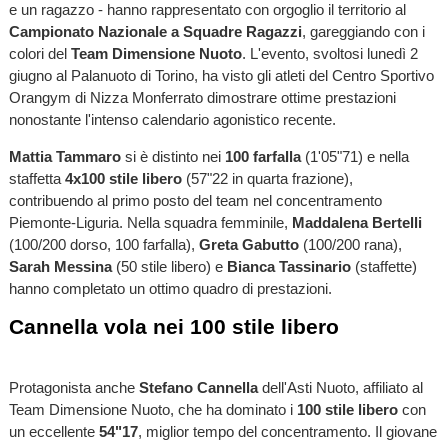
e un ragazzo - hanno rappresentato con orgoglio il territorio al
Campionato Nazionale a Squadre Ragazzi
, gareggiando con i
colori del
Team Dimensione Nuoto
. L'evento, svoltosi lunedì 2
giugno al Palanuoto di Torino, ha visto gli atleti del Centro Sportivo
Orangym di Nizza Monferrato dimostrare ottime prestazioni
nonostante l'intenso calendario agonistico recente.
Mattia Tammaro
si è distinto nei
100 farfalla
(1'05"71) e nella
staffetta
4x100 stile libero
(57"22 in quarta frazione),
contribuendo al primo posto del team nel concentramento
Piemonte-Liguria. Nella squadra femminile,
Maddalena Bertelli
(100/200 dorso, 100 farfalla),
Greta Gabutto
(100/200 rana),
Sarah Messina
(50 stile libero) e
Bianca Tassinario
(staffette)
hanno completato un ottimo quadro di prestazioni.
Cannella vola nei 100 stile libero
Protagonista anche
Stefano Cannella
dell'Asti Nuoto, affiliato al
Team Dimensione Nuoto, che ha dominato i
100 stile libero
con
un eccellente
54"17
, miglior tempo del concentramento. Il giovane