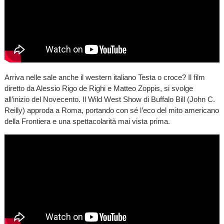
Arriva nelle sale anche il western italiano Testa o croce? Il film
diretto da Alessio Rigo de Righi e Matteo Zoppis, si svolge
all’inizio del Novecento. Il Wild West Show di Buffalo Bill (John C.
Reilly) approda a Roma, portando con sé l’eco del mito americano
della Frontiera e una spettacolarità mai vista prima.