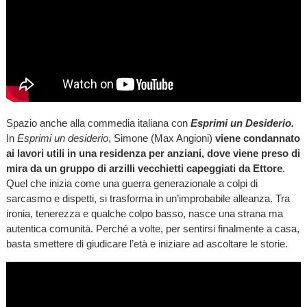
Spazio anche alla commedia italiana con
Esprimi un Desiderio.
In
Esprimi un desiderio
, Simone (Max Angioni)
viene condannato
ai lavori utili in una residenza per anziani, dove viene preso di
mira da un gruppo di arzilli vecchietti capeggiati da Ettore
.
Quel che inizia come una guerra generazionale a colpi di
sarcasmo e dispetti, si trasforma in un’improbabile alleanza. Tra
ironia, tenerezza e qualche colpo basso, nasce una strana ma
autentica comunità. Perché a volte, per sentirsi finalmente a casa,
basta smettere di giudicare l’età e iniziare ad ascoltare le storie.