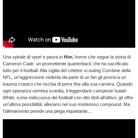
Una spirale di sport e paura in
Him
, horror che segue la storia di
Cameron Cade un promettente quarterback che ha sacrificato
tutto per il football. Alla vigilia del celebre scouting Combine della
NFL, un’aggressione violenta da parte di un fan gli provoca un
trauma cranico che rischia di porre fine alla sua carriera. Quando
ogni speranza sembra svanita, il leggendario campione Isaiah
White, icona indiscussa del football con otto titoli all’attivo, gli offre
un’ultima possibilità: allenarsi nel suo misterioso compound. Ma
l’allenamento prende una piega inquietante...