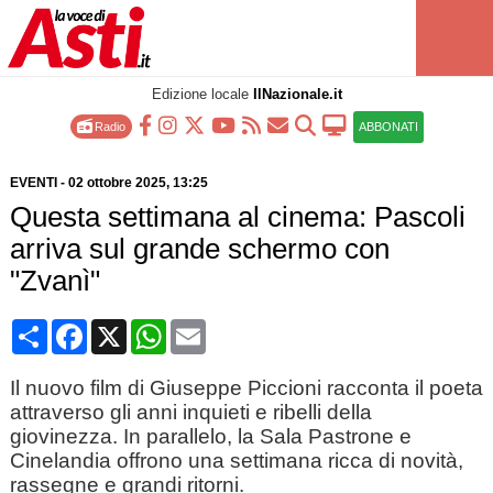
Edizione locale
IlNazionale.it
Radio
ABBONATI
EVENTI
-
02 ottobre 2025
, 13:25
Questa settimana al cinema: Pascoli
arriva sul grande schermo con
"Zvanì"
Condividi
Facebook
X
WhatsApp
Email
Il nuovo film di Giuseppe Piccioni racconta il poeta
attraverso gli anni inquieti e ribelli della
giovinezza. In parallelo, la Sala Pastrone e
Cinelandia offrono una settimana ricca di novità,
rassegne e grandi ritorni.