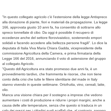
"In questo collegato agricolo c'è l'estensione della legge Antispreco
alla donazione di piante, fiori e materiali da propagazione. La legge
166, approvata giusto 10 anni fa, ha consentito di sottrarre allo
spreco tonnellate di cibo. Da oggi è possibile il recupero di
eccedenze anche del settore florovivaistico, sostenendo empori
solidali e facendo accedere alla bellezza persone fragili". Lo dice la
deputata di Italia Viva Maria Chiara Gadda, vicepresidente della
commissione Agricoltura della Camera, e prima firmataria della
Legge 166 del 2016, annunciando il voto di astensione del gruppo
al collegato Agricolo.
"Questo ddl Agricoltura era stato promesso due anni fa, è un
provvedimento tardivo, che frammenta le risorse, che non tiene
conto della crisi che tutte le filiere identitarie del made in Italy
stanno vivendo in queste settimane. Ortofrutta, vino, cereali, latte,
olio.
Manca una visione chiara per il sostegno a imprese che vedono
aumentare i costi di produzione e ridurre i propri margini, anche a
causa delle alte temperature, senza che questo si traduca in un
calo dei prezzi per i cittadini sugli scaffali che, al contrario, pagano