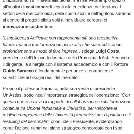
L’iniziativa non si limiterà alla teoria, ma riserverà ampio spazio
all’analisi di
casi concreti
legati alle eccellenze del territorio. I
settori della meccatronica, delle costruzioni e dell’agrifood saranno
al centro di progetti pilota volti a individuare percorsi di
innovazione sostenibile
.
"L’Intelligenza Artificiale non rappresenta più una prospettiva
futura, ma una trasformazione già in atto che sta modificando
profondamente il modo di fare impresa"
, spiega
Luigi Costa
,
presidente dell’Unione Industriale della Provincia di Asti. Secondo
il dirigente, la sinergia con il sistema accademico e con il Rettore
Guido Saracco
è fondamentale per unire le competenze
scientifiche ai bisogni reali del mercato.
Proprio il professor Saracco, nella sua veste di presidente
UniAstiss, sottolinea l’importanza strategica dell’operazione:
"Con
questo corso ha il via il rapporto di collaborazione nella formazione
continua tra Unione Industriale e UniAstiss, per veicolare le
migliori competenze delle Università piemontesi per l’upskilling e il
reskilling del personale"
, conclude il Presidente, evidenziando
come l’azione rientri nel piano strategico concordato con i soci