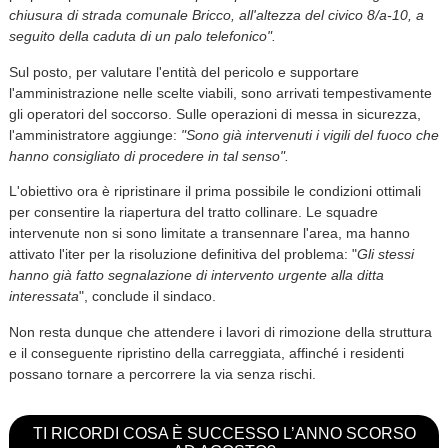
chiusura di strada comunale Bricco, all'altezza del civico 8/a-10, a
seguito della caduta di un palo telefonico".
Sul posto, per valutare l'entità del pericolo e supportare
l'amministrazione nelle scelte viabili, sono arrivati tempestivamente
gli operatori del soccorso. Sulle operazioni di messa in sicurezza,
l'amministratore aggiunge:
"Sono già intervenuti i vigili del fuoco che
hanno consigliato di procedere in tal senso".
L'obiettivo ora è ripristinare il prima possibile le condizioni ottimali
per consentire la riapertura del tratto collinare. Le squadre
intervenute non si sono limitate a transennare l'area, ma hanno
attivato l'iter per la risoluzione definitiva del problema: "
Gli stessi
hanno già fatto segnalazione di intervento urgente alla ditta
interessata
", conclude il sindaco.
Non resta dunque che attendere i lavori di rimozione della struttura
e il conseguente ripristino della carreggiata, affinché i residenti
possano tornare a percorrere la via senza rischi.
TI RICORDI COSA È SUCCESSO L’ANNO SCORSO