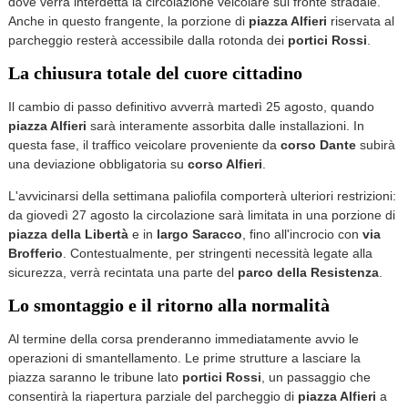
dove verrà interdetta la circolazione veicolare sul fronte stradale.
Anche in questo frangente, la porzione di
piazza Alfieri
riservata al
parcheggio resterà accessibile dalla rotonda dei
portici Rossi
.
La chiusura totale del cuore cittadino
Il cambio di passo definitivo avverrà martedì 25 agosto, quando
piazza Alfieri
sarà interamente assorbita dalle installazioni. In
questa fase, il traffico veicolare proveniente da
corso Dante
subirà
una deviazione obbligatoria su
corso Alfieri
.
L'avvicinarsi della settimana paliofila comporterà ulteriori restrizioni:
da giovedì 27 agosto la circolazione sarà limitata in una porzione di
piazza della Libertà
e in
largo Saracco
, fino all'incrocio con
via
Brofferio
. Contestualmente, per stringenti necessità legate alla
sicurezza, verrà recintata una parte del
parco della Resistenza
.
Lo smontaggio e il ritorno alla normalità
Al termine della corsa prenderanno immediatamente avvio le
operazioni di smantellamento. Le prime strutture a lasciare la
piazza saranno le tribune lato
portici Rossi
, un passaggio che
consentirà la riapertura parziale del parcheggio di
piazza Alfieri
a