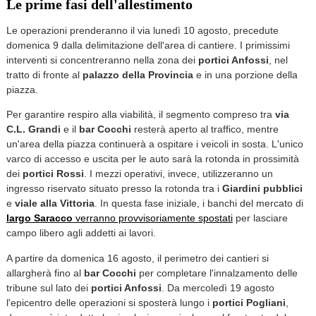
Le prime fasi dell'allestimento
Le operazioni prenderanno il via lunedì 10 agosto, precedute
domenica 9 dalla delimitazione dell'area di cantiere. I primissimi
interventi si concentreranno nella zona dei
portici Anfossi
, nel
tratto di fronte al
palazzo della Provincia
e in una porzione della
piazza.
Per garantire respiro alla viabilità, il segmento compreso tra
via
C.L. Grandi
e il
bar Cocchi
resterà aperto al traffico, mentre
un'area della piazza continuerà a ospitare i veicoli in sosta. L'unico
varco di accesso e uscita per le auto sarà la rotonda in prossimità
dei
portici Rossi
. I mezzi operativi, invece, utilizzeranno un
ingresso riservato situato presso la rotonda tra i
Giardini pubblici
e
viale alla Vittoria
. In questa fase iniziale, i banchi del mercato di
largo Saracco
verranno provvisoriamente spostati
per lasciare
campo libero agli addetti ai lavori.
A partire da domenica 16 agosto, il perimetro dei cantieri si
allargherà fino al
bar Cocchi
per completare l'innalzamento delle
tribune sul lato dei
portici Anfossi
. Da mercoledì 19 agosto
l'epicentro delle operazioni si sposterà lungo i
portici Pogliani
,