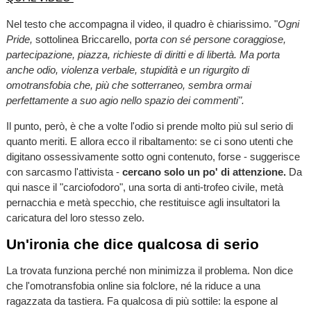
Nel testo che accompagna il video, il quadro è chiarissimo. "
Ogni
Pride,
sottolinea Briccarello, p
orta con sé persone coraggiose,
partecipazione, piazza, richieste di diritti e di libertà. Ma porta
anche odio, violenza verbale, stupidità e un rigurgito di
omotransfobia che, più che sotterraneo, sembra ormai
perfettamente a suo agio nello spazio dei commenti".
Il punto, però, è che a volte l'odio si prende molto più sul serio di
quanto meriti. E allora ecco il ribaltamento: se ci sono utenti che
digitano ossessivamente sotto ogni contenuto, forse - suggerisce
con sarcasmo l'attivista -
cercano solo un po' di attenzione.
Da
qui nasce il "carciofodoro", una sorta di anti-trofeo civile, metà
pernacchia e metà specchio, che restituisce agli insultatori la
caricatura del loro stesso zelo.
Un'ironia che dice qualcosa di serio
La trovata funziona perché non minimizza il problema. Non dice
che l'omotransfobia online sia folclore, né la riduce a una
ragazzata da tastiera. Fa qualcosa di più sottile: la espone al