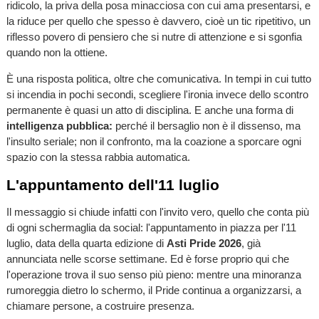
ridicolo, la priva della posa minacciosa con cui ama presentarsi, e
la riduce per quello che spesso è davvero, cioè un tic ripetitivo, un
riflesso povero di pensiero che si nutre di attenzione e si sgonfia
quando non la ottiene.
È una risposta politica, oltre che comunicativa. In tempi in cui tutto
si incendia in pochi secondi, scegliere l'ironia invece dello scontro
permanente è quasi un atto di disciplina. E anche una forma di
intelligenza pubblica:
perché il bersaglio non è il dissenso, ma
l'insulto seriale; non il confronto, ma la coazione a sporcare ogni
spazio con la stessa rabbia automatica.
L'appuntamento dell'11 luglio
Il messaggio si chiude infatti con l'invito vero, quello che conta più
di ogni schermaglia da social: l'appuntamento in piazza per l'11
luglio, data della quarta edizione di
Asti Pride 2026
, già
annunciata nelle scorse settimane. Ed è forse proprio qui che
l'operazione trova il suo senso più pieno: mentre una minoranza
rumoreggia dietro lo schermo, il Pride continua a organizzarsi, a
chiamare persone, a costruire presenza.