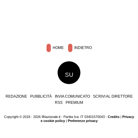
HOME
INDIETRO
SU
REDAZIONE
PUBBLICITÀ
INVIA COMUNICATO
SCRIVI AL DIRETTORE
RSS
PREMIUM
Copyright © 2018 - 2026 IlNazionale.it - Partita Iva: IT 03401570043 -
Credits
|
Privacy
e cookie policy
|
Preferenze privacy