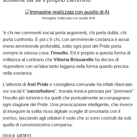
Immagine realizzata con ausilio di AI
'è chi nei commenti social porta argomenti, chi porta dubbi, chi
porta confronto. E poi c'è chi, con ammirevole costanza e assai
meno ammirevole profondità, sotto ogni post del Pride porta
sempre la stessa cosa:
l'insulto
. Ed è proprio a questa forma di
militanza al contrario che
Vittoria Briccarello
ha deciso di
rispondere con un'idea tanto leggera nella forma quanto precisa
nella sostanza.
L'attivista di
Asti Pride
e consigliera comunale ha infatti rilanciato
sui social il "
carciofodoro
", trovata ironica pensata per "premiare"
l'insulto più istrionico tra quelli che puntualmente accompagnano
ogni stagione del Pride. Una provocazione intelligente, che invece
di inseguire la solita rissa digitale sceglie di smontarla con il
sorriso, lasciando agli odiatori il ruolo che si sono costruiti da soli:
quello di rumorosissima comparsa.
QUI IL VIDEO