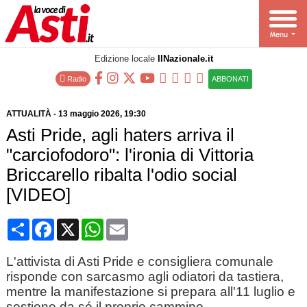
Edizione locale
IlNazionale.it
Radio
ABBONATI
ATTUALITÀ
-
13 maggio 2026
, 19:30
Asti Pride, agli haters arriva il
"carciofodoro": l'ironia di Vittoria
Briccarello ribalta l'odio social
[VIDEO]
Condividi
Facebook
X
WhatsApp
Email
L'attivista di Asti Pride e consigliera comunale
risponde con sarcasmo agli odiatori da tastiera,
mentre la manifestazione si prepara all'11 luglio e
sostiene da sé il proprio cammino