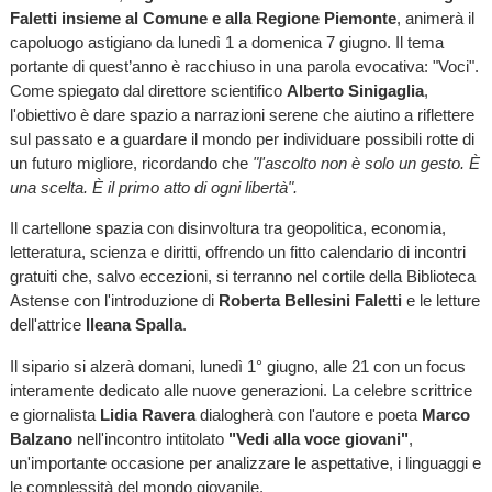
Faletti insieme al Comune e alla Regione Piemonte
, animerà il
capoluogo astigiano da lunedì 1 a domenica 7 giugno. Il tema
portante di quest’anno è racchiuso in una parola evocativa: "Voci".
Come spiegato dal direttore scientifico
Alberto Sinigaglia
,
l'obiettivo è dare spazio a narrazioni serene che aiutino a riflettere
sul passato e a guardare il mondo per individuare possibili rotte di
un futuro migliore, ricordando che
"l'ascolto non è solo un gesto. È
una scelta. È il primo atto di ogni libertà".
Il cartellone spazia con disinvoltura tra geopolitica, economia,
letteratura, scienza e diritti, offrendo un fitto calendario di incontri
gratuiti che, salvo eccezioni, si terranno nel cortile della Biblioteca
Astense con l'introduzione di
Roberta Bellesini Faletti
e le letture
dell'attrice
Ileana Spalla
.
Il sipario si alzerà domani, lunedì 1° giugno, alle 21 con un focus
interamente dedicato alle nuove generazioni. La celebre scrittrice
e giornalista
Lidia Ravera
dialogherà con l'autore e poeta
Marco
Balzano
nell'incontro intitolato
"Vedi alla voce giovani"
,
un'importante occasione per analizzare le aspettative, i linguaggi e
le complessità del mondo giovanile.