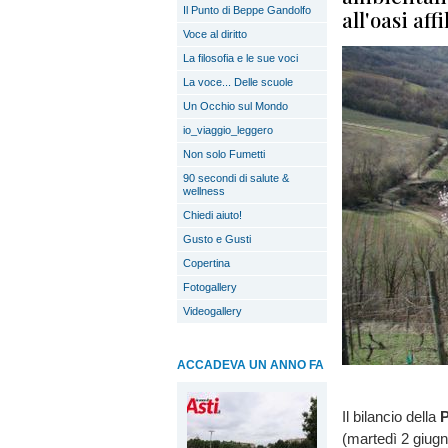
Il Punto di Beppe Gandolfo
all'oasi aff
Voce al diritto
La filosofia e le sue voci
La voce... Delle scuole
Un Occhio sul Mondo
io_viaggio_leggero
Non solo Fumetti
90 secondi di salute &
wellness
Chiedi aiuto!
Gusto e Gusti
Copertina
Fotogallery
Videogallery
ACCADEVA UN ANNO FA
Il bilancio della
P
(martedì 2 giugn