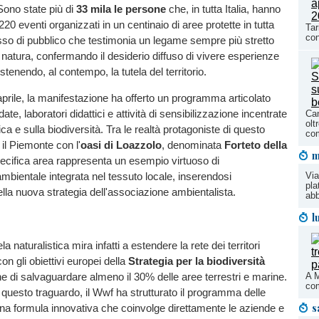
Sono state più di
33 mila le persone
che, in tutta Italia, hanno
e 220 eventi organizzati in un centinaio di aree protette in tutta
Tar
con
sso di pubblico che testimonia un legame sempre più stretto
 la natura, confermando il desiderio diffuso di vivere esperienze
ostenendo, al contempo, la tutela del territorio.
 aprile, la manifestazione ha offerto un programma articolato
idate, laboratori didattici e attività di sensibilizzazione incentrate
Can
olt
tica e sulla biodiversità. Tra le realtà protagoniste di questo
com
il Piemonte con l'
oasi di Loazzolo
, denominata
Forteto della
m
ecifica area rappresenta un esempio virtuoso di
Via
bientale integrata nel tessuto locale, inserendosi
pla
lla nuova strategia dell'associazione ambientalista.
abb
l
tela naturalistica mira infatti a estendere la rete dei territori
 con gli obiettivi europei della
Strategia per la biodiversità
e di salvaguardare almeno il 30% delle aree terrestri e marine.
A M
com
questo traguardo, il Wwf ha strutturato il programma delle
s
una formula innovativa che coinvolge direttamente le aziende e