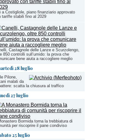
i a Costigliole, piano finanziario approvato
 tariffe stabili fino al 2029
elli, Castagnole delle Lanze e Scurzolengo,
re 850 controlli sull’umido: la prova che
unicare bene aiuta a raccogliere meglio
artedì 28 luglio
le Pilone,
tani malati da
attere: scatta la chiusura al traffico
unedì 27 luglio
onastero Bormida torna la trebbiatura di
unità per riscoprire il pane condiviso
abato 25 luglio