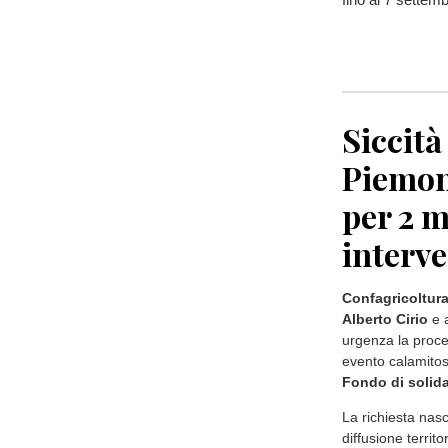
Siccità
Piemont
per 2 m
interve
Confagricoltur
Alberto Cirio
e a
urgenza la proce
evento calamitoso
Fondo di solida
La richiesta nasc
diffusione territ