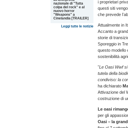
i proprietari pri
nazionale di "Tutta
colpa del rock" e al
questi siti veng
nuovo horror
che prevede l'abo
"Weapons" a
Cinelandia [TRAILER]
Attualmente in I
Leggi tutte le notizie
Accanto a grand
storie di transi
Sporeggio in Tre
questo modello d
sostenibilità agr
"
Le Oasi Wwf si 
tutela della bio
condiviso: la c
ha dichiarato
Ma
Attivazione del W
costruzione di un
Le oasi rimango
per gli appassion
Oasi – la grande
fino al 7 settemb