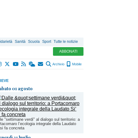
idarietà
Sanità
Scuola
Sport
Tutte le notizie
ABBONATI
Archivio
Mobile
REVE
abato 01 agosto
le "settimane verdi" al dialogo sul territorio: a
tacomaro l’ecologia integrale della Laudato
 si fa concreta
enerdì 31 luglio