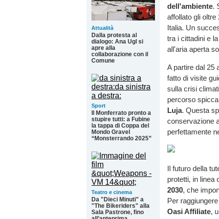
dell'ambiente
. 
affollato gli oltr
Italia. Un succe
Attualità
Dalla protesta al
tra i cittadini e
dialogo: Ana Ugl si
apre alla
all'aria aperta s
collaborazione con il
Comune
A partire dal 25
fatto di visite gu
sulla crisi clima
percorso spicca 
Sport
Luja
. Questa sp
Il Monferrato pronto a
stupire tutti: a Fubine
conservazione am
la tappa di Coppa del
perfettamente ne
Mondo Gravel
“Monsterrando 2025”
Il futuro della tu
protetti, in linea
2030
, che impon
Teatro e cinema
Da "Dieci Minuti" a
Per raggiungere 
"The Bikeriders" alla
Oasi Affiliate
, 
Sala Pastrone, fino
all’anteprima