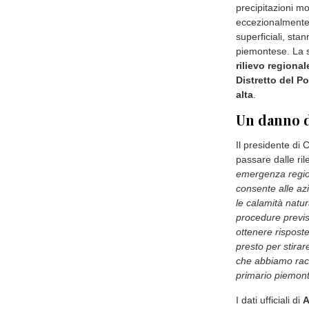
precipitazioni mo
eccezionalmente 
superficiali, sta
piemontese. La s
rilievo regional
Distretto del Po
alta
.
Un danno da
Il presidente di
passare dalle ril
emergenza regio
consente alle azi
le calamità natur
procedure previs
ottenere risposte
presto per stirar
che abbiamo racco
primario piemont
I dati ufficiali di
A