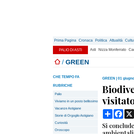
Prima Pagina
Cronaca
Politica
Attualità
Cultu
Asti
Nizza Monferrato
Can
PALIO DI ASTI
/
GREEN
CHE TEMPO FA
GREEN
|
01 giugno
Biodive
RUBRICHE
Palio
visitat
Viviamo in un posto bellissimo
Vacanze Astigiane
Condividi
Face
Storie di Orgoglio Astigiano
Curiosità
Si conclud
Oroscopo
ambientali