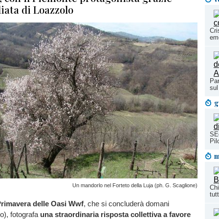
iliata di Loazzolo
Cri
eme
Par
sul
g
SEq
Pil
m
Un mandorlo nel Forteto della Luja (ph. G. Scaglione)
Chi
tut
rimavera delle Oasi Wwf
, che si concluderà domani
o), fotografa
una straordinaria risposta collettiva a favore