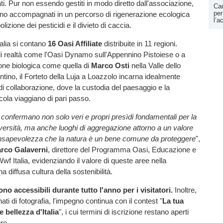
vati. Pur non essendo gestiti in modo diretto dall'associazione,
Can
per
ono accompagnati in un percorso di rigenerazione ecologica
l’a
lizione dei pesticidi e il divieto di caccia.
talia si contano
16 Oasi Affiliate
distribuite in 11 regioni.
i realtà come l'Oasi Dynamo sull'Appennino Pistoiese o a
zione biologica come quella di
Marco Osti
nella Valle dello
ntino, il Forteto della Luja a Loazzolo incarna idealmente
i collaborazione, dove la custodia del paesaggio e la
icola viaggiano di pari passo.
confermano non solo veri e propri presìdi fondamentali per la
diversità, ma anche luoghi di aggregazione attorno a un valore
onsapevolezza che la natura è un bene comune da proteggere
",
rco Galaverni
, direttore del Programma Oasi, Educazione e
wf Italia, evidenziando il valore di queste aree nella
a diffusa cultura della sostenibilità.
no accessibili durante tutto l'anno per i visitatori.
Inoltre,
ati di fotografia, l'impegno continua con il contest "
La tua
 bellezza d'Italia
", i cui termini di iscrizione restano aperti
re.