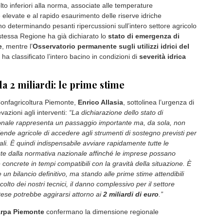
lto inferiori alla norma, associate alle temperature
elevate e al rapido esaurimento delle riserve idriche
nno determinando pesanti ripercussioni sull’intero settore agricolo
tessa Regione ha già dichiarato lo
stato di emergenza di
e
, mentre l’
Osservatorio permanente sugli utilizzi idrici del
ha classificato l’intero bacino in condizioni di
severità idrica
 2 miliardi: le prime stime
 Confagricoltura Piemonte,
Enrico Allasia
, sottolinea l’urgenza di
evazioni agli interventi:
“La dichiarazione dello stato di
nale rappresenta un passaggio importante ma, da sola, non
ende agricole di accedere agli strumenti di sostegno previsti per
ali. È quindi indispensabile avviare rapidamente tutte le
te dalla normativa nazionale affinché le imprese possano
 concrete in tempi compatibili con la gravità della situazione. È
e un bilancio definitivo, ma stando alle prime stime attendibili
lto dei nostri tecnici, il danno complessivo per il settore
ese potrebbe aggirarsi attorno ai
2 miliardi di euro
.”
rpa Piemonte
confermano la dimensione regionale