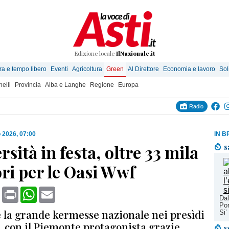
Edizione locale
IlNazionale.it
ra e tempo libero
Eventi
Agricoltura
Green
Al Direttore
Economia e lavoro
Sol
elli
Provincia
Alba e Langhe
Regione
Europa
Radio
 2026, 07:00
IN B
rsità in festa, oltre 33 mila
s
ori per le Oasi Wwf
book
X
Print
WhatsApp
Email
Dal
Por
e la grande kermesse nazionale nei presìdi
Si’
, con il Piemonte protagonista grazie
v