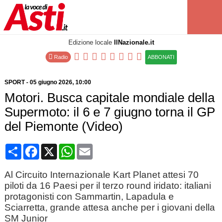
Edizione locale
IlNazionale.it
Radio
ABBONATI
SPORT
-
05 giugno 2026
, 10:00
Motori. Busca capitale mondiale della
Supermoto: il 6 e 7 giugno torna il GP
del Piemonte (Video)
Condividi
Facebook
X
WhatsApp
Email
Al Circuito Internazionale Kart Planet attesi 70
piloti da 16 Paesi per il terzo round iridato: italiani
protagonisti con Sammartin, Lapadula e
Sciarretta, grande attesa anche per i giovani della
SM Junior