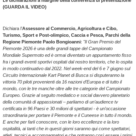
Le dichiarazioni a margine della conferenza di presentazione
(GUARDA IL VIDEO)
Dichiara l’
Assessore al Commercio, Agricoltura e Cibo,
Turismo, Sport e Post-olimpico, Caccia e Pesca, Parchi della
Regione Piemonte Paolo Bongioanni
:
"Il Gran Premio del
Piemonte 2026 è una delle grandi tappe del Campionato
Mondiale Supermoto ed è ormai diventato un appuntamento fisso
fra i grandi eventi sportivi ospitati dal nostro territorio, che lo ospita
in modo continuativo dal 2022. Nel week-end del 6 e 7 giugno sul
Circuito Internazionale Kart Planet di Busca si disputeranno la
vittoria 70 piloti provenienti da 16 nazioni d’Europa e di tutto il
mondo, con le tre manche oltre alle tre categorie del Campionato
Europeo. Grazie al seguito mediatico e social davvero planetario
della comunità di appassionati – parliamo di un’audience tv
certificata in 96 Paesi e 30 milioni di spettatori - è un’occasione
straordinaria per portare il Piemonte e il Cuneese in tutto il mondo.
E anche per farli conoscere, con le loro eccellenze e la loro
ospitalità, ai tanti che in questi giorni saranno qui come spettatori,
atleti, tecnici e accompagnatori e che potranno così essere i primi