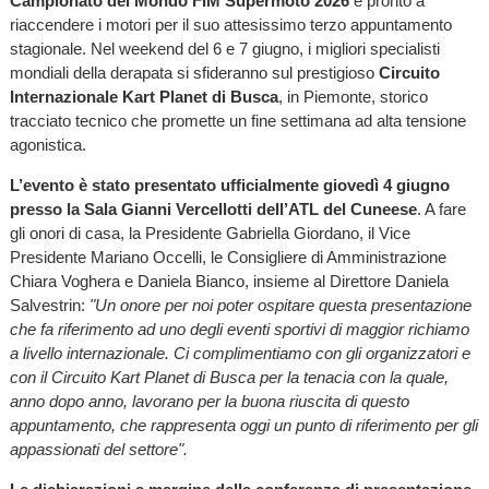
Campionato del Mondo FIM Supermoto 2026
è pronto a
riaccendere i motori per il suo attesissimo terzo appuntamento
stagionale. Nel weekend del 6 e 7 giugno, i migliori specialisti
mondiali della derapata si sfideranno sul prestigioso
Circuito
Internazionale Kart Planet di Busca
, in Piemonte, storico
tracciato tecnico che promette un fine settimana ad alta tensione
agonistica.
L’evento è stato presentato ufficialmente giovedì 4 giugno
presso la Sala Gianni Vercellotti dell’ATL del Cuneese
. A fare
gli onori di casa, la Presidente Gabriella Giordano, il Vice
Presidente Mariano Occelli, le Consigliere di Amministrazione
Chiara Voghera e Daniela Bianco, insieme al Direttore Daniela
Salvestrin:
"Un onore per noi poter ospitare questa presentazione
che fa riferimento ad uno degli eventi sportivi di maggior richiamo
a livello internazionale. Ci complimentiamo con gli organizzatori e
con il Circuito Kart Planet di Busca per la tenacia con la quale,
anno dopo anno, lavorano per la buona riuscita di questo
appuntamento, che rappresenta oggi un punto di riferimento per gli
appassionati del settore".