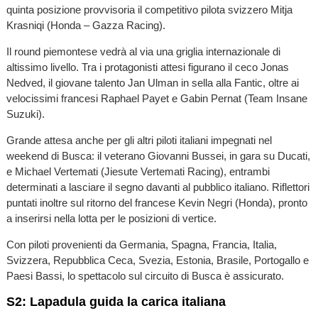
quinta posizione provvisoria il competitivo pilota svizzero Mitja
Krasniqi (Honda – Gazza Racing).
Il round piemontese vedrà al via una griglia internazionale di
altissimo livello. Tra i protagonisti attesi figurano il ceco Jonas
Nedved, il giovane talento Jan Ulman in sella alla Fantic, oltre ai
velocissimi francesi Raphael Payet e Gabin Pernat (Team Insane
Suzuki).
Grande attesa anche per gli altri piloti italiani impegnati nel
weekend di Busca: il veterano Giovanni Bussei, in gara su Ducati,
e Michael Vertemati (Jiesute Vertemati Racing), entrambi
determinati a lasciare il segno davanti al pubblico italiano. Riflettori
puntati inoltre sul ritorno del francese Kevin Negri (Honda), pronto
a inserirsi nella lotta per le posizioni di vertice.
Con piloti provenienti da Germania, Spagna, Francia, Italia,
Svizzera, Repubblica Ceca, Svezia, Estonia, Brasile, Portogallo e
Paesi Bassi, lo spettacolo sul circuito di Busca è assicurato.
S2: Lapadula guida la carica italiana