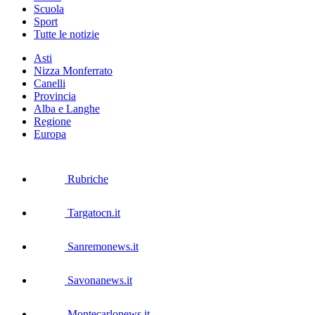
Scuola
Sport
Tutte le notizie
Asti
Nizza Monferrato
Canelli
Provincia
Alba e Langhe
Regione
Europa
Rubriche
Targatocn.it
Sanremonews.it
Savonanews.it
Montecarlonews.it