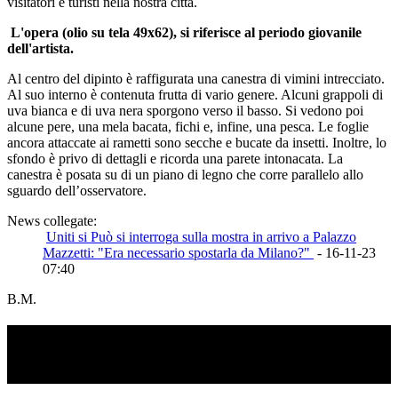
visitatori e turisti nella nostra città.
L'opera (olio su tela 49x62), si riferisce al periodo giovanile
dell'artista.
Al centro del dipinto è raffigurata una canestra di vimini intrecciato.
Al suo interno è contenuta frutta di vario genere. Alcuni grappoli di
uva bianca e di uva nera sporgono verso il basso. Si vedono poi
alcune pere, una mela bacata, fichi e, infine, una pesca. Le foglie
ancora attaccate ai rametti sono secche e bucate da insetti. Inoltre, lo
sfondo è privo di dettagli e ricorda una parete intonacata. La
canestra è posata su di un piano di legno che corre parallelo allo
sguardo dell’osservatore.
News collegate:
Uniti si Può si interroga sulla mostra in arrivo a Palazzo
Mazzetti: "Era necessario spostarla da Milano?"
- 16-11-23
07:40
B.M.
TI RICORDI COSA È SUCCESSO L’ANNO
SCORSO AD AGOSTO?
Ascolta il podcast con le notizie da non dimenticare