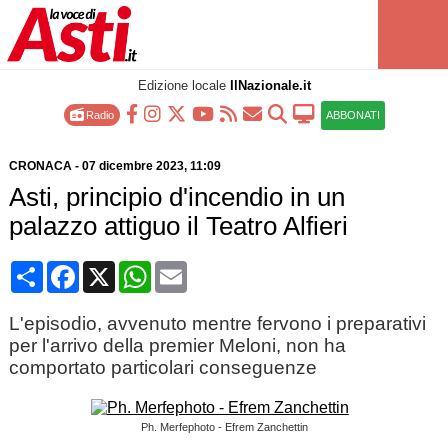
Edizione locale
IlNazionale.it
Radio
ABBONATI
CRONACA
-
07 dicembre 2023
, 11:09
Asti, principio d'incendio in un
palazzo attiguo il Teatro Alfieri
Condividi
Facebook
X
WhatsApp
Email
L'episodio, avvenuto mentre fervono i preparativi
per l'arrivo della premier Meloni, non ha
comportato particolari conseguenze
Ph. Merfephoto - Efrem Zanchettin