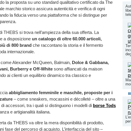
o la proposta su uno standard qualitativo certificato da The
Ast
e marchio storico assicura autenticità e verifica di ogni
lib
tel
zando la fiducia verso una piattaforma che si distingue per
asparenza.
a di THEBS si trova nell’ampiezza della sua offerta. La
te a disposizione
un catalogo di oltre 60.000 articoli,
 più di 800 brand
che raccontano la storia e il fermento
Tem
inc
oda internazionale.
deg
ci come Alexander McQueen, Balmain,
Dolce & Gabbana,
vani, Burberry e Off-White
sono affiancati da maison
do ai clienti un equilibrio dinamico tra classico e
Mac
mod
m
accia
abbigliamento femminile e maschile, proposte per i
lzature
– come sneakers, mocassini e décolleté – oltre a una
i accessori, tra i quali si distinguono i modelli di
borse Tods
nza e artigianalità italiana.
L'e
per
erta da THEBS va oltre la mera disponibilità di prodotto,
i fase del percorso di acquisto. L’interfaccia del sito –