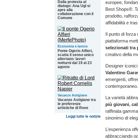
europee, fondand
Dalla protesta al
dialogo: Ana Ugl si
Best Shops®. Tal
apre alla
collaborazione con il
prodotto, raffor
Comune
affidabilità e tr
Il punto di forz
piattaforma met
Economia e lavoro
selezionati tra
Ponte Ogerio Alfieri,
creativo della m
scatta il senso unico
alternato: lavori
notturni dal 19 al 23
Designer iconi
agosto
Valentino Gara
emergenti, offren
contemporaneo.
Vacanze Astigiane
La varietà abbr
Vacanze Astigiane tra
le preferenze
più giovani, ca
artistiche di Roos
raffinata gamma d
Leggi tutte le notizie
sinonimo di elega
L’esperienza off
abbracciando ogn