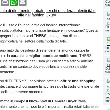
book
X
Print
WhatsApp
Email
Co
fun
e il lusso e l’avanguardia del fashion internazionale,
Fil
a sola piattaforma che unisce heritage e innovazione? Questa
un 
agna la parabola di
THEBS
, protagonista di una
gnificativa nel settore della moda digitale.
Le 
iano nato dal desiderio di estendere nel mondo digitale la
co
ne e la
cura delle migliori boutique multibrand
, THEBS
 una destinazione esclusiva per chi ricerca articoli autentici,
antiti, in un contesto dove eccellenza, sicurezza e stile
Ddl
ntemente.
fr
sso di THEBS c’è una visione precisa:
offrire una shopping
ite
, capace di coniugare la ricchezza della tradizione sartoriale
ità dell’e-commerce moderno.
Rac
set
 mette in campo
il know-how di Camera Buyer Italia
,
ca
iferimento che riunisce le più importanti realtà retail italiane ed
m