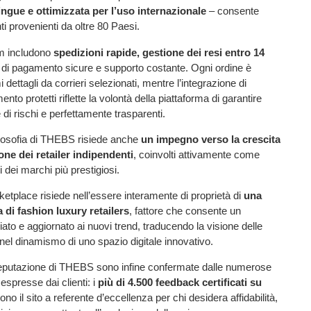
lingue e ottimizzata per l’uso internazionale
– consente
ti provenienti da oltre 80 Paesi.
um includono
spedizioni rapide, gestione dei resi entro 14
à di pagamento sicure e supporto costante. Ogni ordine è
 dettagli da corrieri selezionati, mentre l’integrazione di
nto protetti riflette la volontà della piattaforma di garantire
 di rischi e perfettamente trasparenti.
filosofia di THEBS risiede anche
un impegno verso la crescita
one dei retailer indipendenti
, coinvolti attivamente come
i dei marchi più prestigiosi.
rketplace risiede nell’essere interamente di proprietà di
una
a di fashion luxury retailers
, fattore che consente un
iato e aggiornato ai nuovi trend, traducendo la visione delle
 nel dinamismo di uno spazio digitale innovativo.
a reputazione di THEBS sono infine confermate dalle numerose
 espresse dai clienti: i
più di 4.500 feedback certificati su
no il sito a referente d’eccellenza per chi desidera affidabilità,