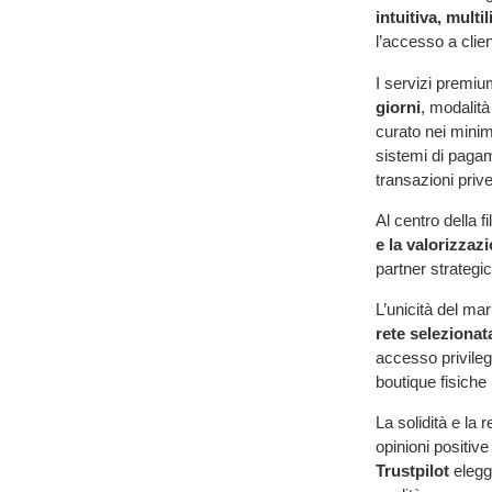
intuitiva, multi
l’accesso a clien
I servizi premi
giorni
, modalit
curato nei minimi
sistemi di pagame
transazioni prive
Al centro della 
e la valorizzazi
partner strategic
L’unicità del ma
rete selezionat
accesso privileg
boutique fisiche
La solidità e l
opinioni positive
Trustpilot
eleggo