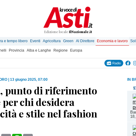
Edizione locale
IlNazionale.it
ra e tempo libero
Eventi
Agricoltura
Green
Al Direttore
Economia e lavoro
Sol
elli
Provincia
Alba e Langhe
Regione
Europa
Radio
VORO
|
13 giugno 2025, 07:00
IN B
 punto di riferimento
g
 per chi desidera
cità e stile nel fashion
Ban
18,