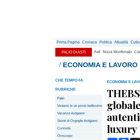
Prima Pagina
Cronaca
Politica
Attualità
Cultu
Asti
Nizza Monferrato
Can
PALIO DI ASTI
/
ECONOMIA E LAVORO
CHE TEMPO FA
ECONOMIA E LA
THEBS,
RUBRICHE
Palio
globale
Viviamo in un posto bellissimo
autenti
Vacanze Astigiane
Storie di Orgoglio Astigiano
luxury
Curiosità
Oroscopo