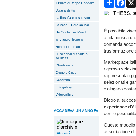
Condividi
Face
Il Punto di Beppe Gandolfo
Voce al diritto
La filosofia e le sue voci
La voce... Delle scuole
È possibile viver
Un Occhio sul Mondo
affidandosi a un
io_viaggio_leggero
domanda accomp
Non solo Fumetti
trasformazione si
90 secondi di salute &
wellness
Marketplace ital
Chiedi aiuto!
rigorosa selezio
Gusto e Gusti
rappresenta oggi
Copertina
selezionati e gar
Fotogallery
dialogano costa
Videogallery
Dietro al succe
experience d’él
ACCADEVA UN ANNO FA
con le possibil
Questo modello
associazione di r
Attualità