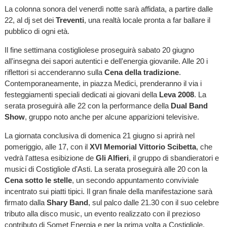
La colonna sonora del venerdì notte sarà affidata, a partire dalle
22, al dj set dei
Treventi
, una realtà locale pronta a far ballare il
pubblico di ogni età.
Il fine settimana costigliolese proseguirà sabato 20 giugno
all'insegna dei sapori autentici e dell'energia giovanile. Alle 20 i
riflettori si accenderanno sulla
Cena della tradizione
.
Contemporaneamente, in piazza Medici, prenderanno il via i
festeggiamenti speciali dedicati ai giovani della
Leva 2008
. La
serata proseguirà alle 22 con la performance della
Dual Band
Show
, gruppo noto anche per alcune apparizioni televisive.
La giornata conclusiva di domenica 21 giugno si aprirà nel
pomeriggio, alle 17, con il
XVI Memorial Vittorio Scibetta
, che
vedrà l'attesa esibizione de
Gli Alfieri
, il gruppo di sbandieratori e
musici di Costigliole d'Asti. La serata proseguirà alle 20 con la
Cena sotto le stelle
, un secondo appuntamento conviviale
incentrato sui piatti tipici. Il gran finale della manifestazione sarà
firmato dalla
Shary Band
, sul palco dalle 21.30 con il suo celebre
tributo alla disco music, un evento realizzato con il prezioso
contributo di Somet Energia e per la prima volta a Costigliole.