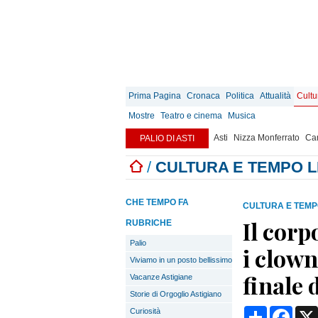
Prima Pagina
Cronaca
Politica
Attualità
Cultu
Mostre
Teatro e cinema
Musica
Asti
Nizza Monferrato
Can
PALIO DI ASTI
/
CULTURA E TEMPO 
CHE TEMPO FA
CULTURA E TEMP
Il cor
RUBRICHE
Palio
i clown
Viviamo in un posto bellissimo
finale 
Vacanze Astigiane
Storie di Orgoglio Astigiano
Condividi
Face
Curiosità