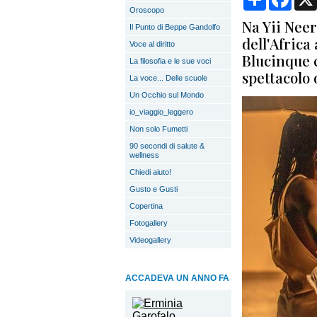
Oroscopo
Na Yii Neer
Il Punto di Beppe Gandolfo
dell'Africa
Voce al diritto
Blucinque 
La filosofia e le sue voci
spettacolo 
La voce... Delle scuole
Un Occhio sul Mondo
io_viaggio_leggero
Non solo Fumetti
90 secondi di salute &
wellness
Chiedi aiuto!
Gusto e Gusti
Copertina
Fotogallery
Videogallery
ACCADEVA UN ANNO FA