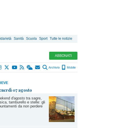
idarietà
Sanità
Scuola
Sport
Tutte le notizie
ABBONATI
Archivio
Mobile
REVE
enerdì 07 agosto
kend d'agosto tra sagre,
ica, tamburello e stelle: gli
untamenti da non perdere