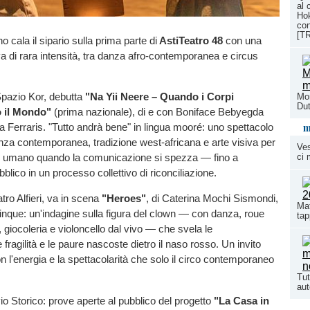
al 
Hok
con
[T
 cala il sipario sulla prima parte di
AstiTeatro 48
con una
a di rara intensità, tra danza afro-contemporanea e circus
 Spazio Kor, debutta
"Na Yii Neere – Quando i Corpi
Mon
Dut
 il Mondo"
(prima nazionale), di e con Boniface Bebyegda
m
 Ferraris. "Tutto andrà bene" in lingua mooré: uno spettacolo
nza contemporanea, tradizione west-africana e arte visiva per
Ves
ci 
to umano quando la comunicazione si spezza — fino a
bblico in un processo collettivo di riconciliazione.
atro Alfieri, va in scena
"Heroes"
, di Caterina Mochi Sismondi,
Mat
nque: un'indagine sulla figura del clown — con danza, roue
tap
, giocoleria e violoncello dal vivo — che svela le
e fragilità e le paure nascoste dietro il naso rosso. Un invito
con l'energia e la spettacolarità che solo il circo contemporaneo
Tut
aut
vio Storico: prove aperte al pubblico del progetto
"La Casa in