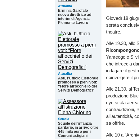
Attualità
Erminia Garofalo
nuova direttrice ad
Giovedì 18 giugno
interim di Agenzia
Piemonte Lavoro
serata conclusiv
theatre.
Alle 19.30, allo
Ricompongono
Yameogo e Silvia
che intreccia da
indagare il ges
Attualità
coinvolgere il pu
Asti, l’Ufficio Elettorale
promosso a pieni voti:
“Fiore all’occhiello dei
Alle 21.30, al Te
Servizi Demografici”
produzione Bluci
cyr, scala aerea
contraddizioni, l
all'autenticità, 
Scuola
sa offrire.
Scuole dell’infanzia
paritarie, in arrivo oltre
445 mila euro per i
Alle 10 all'Archi
Comuni astigiani