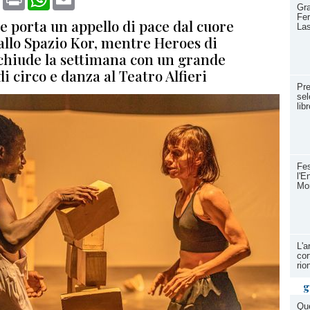
Gra
Fer
e porta un appello di pace dal cuore
La
 allo Spazio Kor, mentre Heroes di
chiude la settimana con un grande
di circo e danza al Teatro Alfieri
Pre
sel
lib
Fes
l'E
Mon
L'a
cor
rio
g
Qu