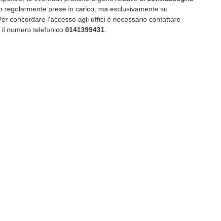
 regolarmente prese in carico, ma esclusivamente su
r concordare l'accesso agli uffici è necessario contattare
il numero telefonico
0141399431
.
nline sempre garantiti
iusura al pubblico non andrà in alcun modo a inficiare
 altre tipologie di pass. L'ente ricorda infatti che la possibilità di
ssi di transito e sosta rimane pienamente garantita attraverso i