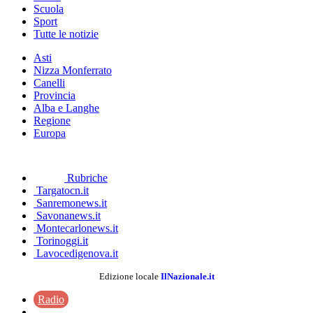
Scuola
Sport
Tutte le notizie
Asti
Nizza Monferrato
Canelli
Provincia
Alba e Langhe
Regione
Europa
Rubriche
Targatocn.it
Sanremonews.it
Savonanews.it
Montecarlonews.it
Torinoggi.it
Lavocedigenova.it
Edizione locale
IlNazionale.it
Radio