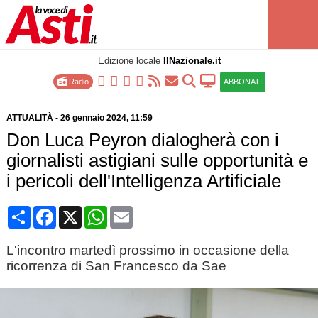
Edizione locale
IlNazionale.it
Radio
ABBONATI
ATTUALITÀ
-
26 gennaio 2024
, 11:59
Don Luca Peyron dialogherà con i
giornalisti astigiani sulle opportunità e
i pericoli dell'Intelligenza Artificiale
Condividi
Facebook
X
WhatsApp
Email
L'incontro martedì prossimo in occasione della
ricorrenza di San Francesco da Sae