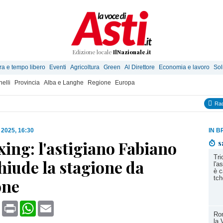
Edizione locale
IlNazionale.it
ra e tempo libero
Eventi
Agricoltura
Green
Al Direttore
Economia e lavoro
Sol
elli
Provincia
Alba e Langhe
Regione
Europa
Rad
 2025, 16:30
IN B
ing: l'astigiano Fabiano
s
Tri
hiude la stagione da
l'a
è c
tch
one
book
X
Print
WhatsApp
Email
Ro
la 