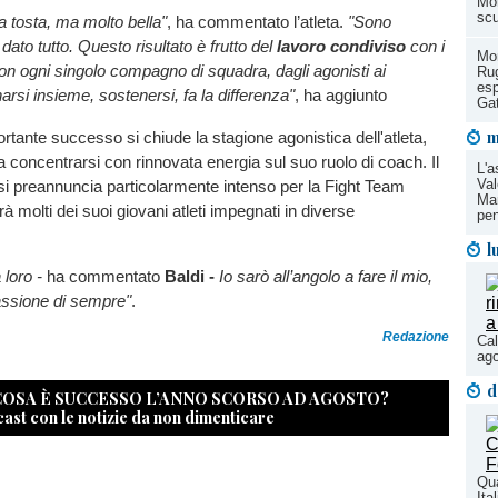
Mon
scu
a tosta, ma molto bella"
, ha commentato l’atleta.
"Sono
dato tutto. Questo risultato è frutto del
lavoro condiviso
con i
Mon
on ogni singolo compagno di squadra, dagli agonisti ai
Ru
esp
enarsi insieme, sostenersi, fa la differenza"
, ha aggiunto
Ga
m
tante successo si chiude la stagione agonistica dell'atleta,
a concentrarsi con rinnovata energia sul suo ruolo di coach. Il
L'a
Val
i preannuncia particolarmente intenso per la Fight Team
Mar
à molti dei suoi giovani atleti impegnati in diverse
pen
l
 loro -
ha commentato
Baldi -
Io sarò all’angolo a fare il mio,
assione di sempre"
.
Redazione
Cal
ago
d
 COSA È SUCCESSO L’ANNO SCORSO AD AGOSTO?
cast con le notizie da non dimenticare
Qua
Ita