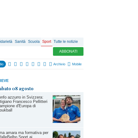
idarietà
Sanità
Scuola
Sport
Tutte le notizie
ABBONATI
io
Archivio
Mobile
REVE
abato 08 agosto
onfo azzurro in Svizzera:
stigiano Francesco Pellitteri
ampione d'Europa di
oukball
ma amara ma formativa per
ValleBelbo Sport ai