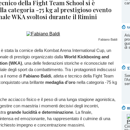
tecnico della Fight Team School si è
cam
la categoria -75 kg al prestigioso evento
nale WKA svoltosi durante il Rimini
v
Ari
pro
Fabiano Baldi
gua
di 
è stata la cornice della Kombat Arena International Cup, un
onale di prestigio organizzato dalla
World Kickboxing and
ation (WKA)
, una delle federazioni storiche e riconosciute nel
g
e degli sport da combattimento. Tra i protagonisti indiscussi
ca il nome di
Fabiano Baldi
, atleta e tecnico della Fight Team
Ser
l'A
onquistato una brillante
medaglia d’oro
nella categoria -75 kg
sem
he acciacco fisico e il peso di una lunga stagione agonistica,
gestire con maestria i momenti decisivi degli incontri,
m
stra
grande lucidità e determinazione
. La finale,
intensa ed emozionante, ha rappresentato il culmine di una
 richiesto impegno e concentrazione massimi.
Cin