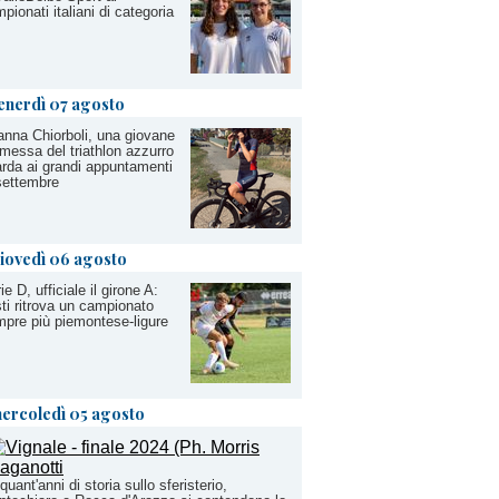
pionati italiani di categoria
enerdì 07 agosto
anna Chiorboli, una giovane
messa del triathlon azzurro
rda ai grandi appuntamenti
settembre
iovedì 06 agosto
ie D, ufficiale il girone A:
sti ritrova un campionato
pre più piemontese-ligure
ercoledì 05 agosto
quant'anni di storia sullo sferisterio,