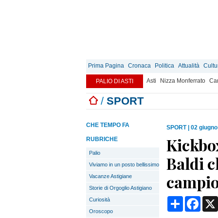
Prima Pagina
Cronaca
Politica
Attualità
Cultu
Asti
Nizza Monferrato
Can
PALIO DI ASTI
/
SPORT
CHE TEMPO FA
SPORT
|
02 giugno
Kickbox
RUBRICHE
Palio
Baldi c
Viviamo in un posto bellissimo
campi
Vacanze Astigiane
Storie di Orgoglio Astigiano
Condividi
Face
Curiosità
Oroscopo