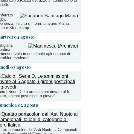
techiaro e Rocca d'Arazzo si contendono lo
detto
ferrato
gby,
erienza, fisicità e ritorni: arrivano Maina,
ttia e Steenkamp
artedì 04 agosto
stigiana
entina
tinescu vola in semifinale agli europei di
tathlon moderno
unedì 03 agosto
cio | Serie D. Le ammissioni rinvate al 5
sto, i gironi posticipati a giovedì
omenica 02 agosto
ttro portacolori dell'Asti Nuoto ai Campionati
liani di categoria al Foro Italico