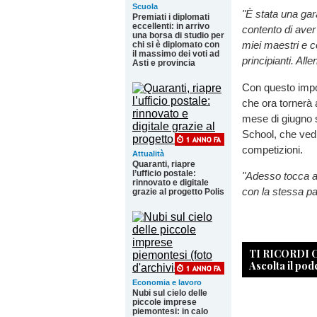
Scuola
"È stata una gar
Premiati i diplomati
eccellenti: in arrivo
contento di aver 
una borsa di studio per
miei maestri e c
chi si è diplomato con
il massimo dei voti ad
principianti. All
Asti e provincia
Con questo impor
che ora tornerà 
mese di giugno s
School, che vedr
competizioni.
Attualità
Quaranti, riapre
l’ufficio postale:
"Adesso tocca a
rinnovato e digitale
con la stessa p
grazie al progetto Polis
TI RICORDI
Ascolta il pod
Economia e lavoro
Nubi sul cielo delle
piccole imprese
piemontesi: in calo