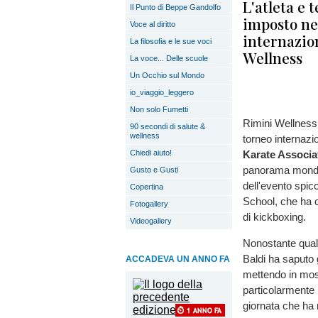
L'atleta e 
Il Punto di Beppe Gandolfo
imposto nel
Voce al diritto
internazio
La filosofia e le sue voci
Wellness
La voce... Delle scuole
Un Occhio sul Mondo
io_viaggio_leggero
Non solo Fumetti
Rimini Wellness 
90 secondi di salute &
wellness
torneo internazi
Chiedi aiuto!
Karate Associ
panorama mondial
Gusto e Gusti
dell'evento spic
Copertina
School, che ha c
Fotogallery
di kickboxing.
Videogallery
Nonostante qualc
Baldi ha saputo 
ACCADEVA UN ANNO FA
mettendo in mo
particolarmente 
giornata che ha