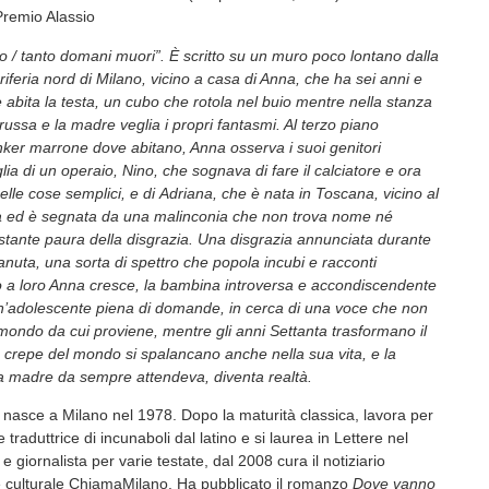
Premio Alassio
o / tanto domani muori”. È scritto su un muro poco lontano dalla
eriferia nord di Milano, vicino a casa di Anna, che ha sei anni e
 abita la testa, un cubo che rotola nel buio mentre nella stanza
russa e la madre veglia i propri fantasmi. Al terzo piano
klinker marrone dove abitano, Anna osserva i suoi genitori
lia di un operaio, Nino, che sognava di fare il calciatore e ora
 nelle cose semplici, e di Adriana, che è nata in Toscana, vicino al
a ed è segnata da una malinconia che non trova nome né
costante paura della disgrazia. Una disgrazia annunciata durante
Canuta, una sorta di spettro che popola incubi e racconti
to a loro Anna cresce, la bambina introversa e accondiscendente
un’adolescente piena di domande, in cerca di una voce che non
 mondo da cui proviene, mentre gli anni Settanta trasformano il
 crepe del mondo si spalancano anche nella sua vita, e la
a madre da sempre attendeva, diventa realtà.
nasce a Milano nel 1978. Dopo la maturità classica, lavora per
 traduttrice di incunaboli dal latino e si laurea in Lettere nel
e giornalista per varie testate, dal 2008 cura il notiziario
e culturale ChiamaMilano. Ha pubblicato il romanzo
Dove vanno