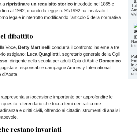
a a
ripristinare un requisito storico
introdotto nel 1865 e
Tut
Amb
 fino al 1992, quando la legge n. 91/1992 ha innalzato il
vivi
rno legale ininterrotto modificando l'articolo 9 della normativa
del dibattito
Nas
tel
ella Voce,
Betty Martinelli
condurrà il confronto insieme a tre
orio astigiano:
Luca Quagliotti
, segretario generale della Cgil
Pal
sso
, dirigente della scuola per adulti Cpia di Asti e
Domenico
Ema
in 
gogista e responsabile campagne Amnesty International
“De
di 
e d’Aosta
rappresenta un'occasione importante per approfondire le
un quesito referendario che tocca temi centrali come
adinanza e diritti civili, offrendo ai cittadini strumenti di analisi
sapevole.
 che restano invariati