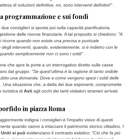
attesa di soluzioni definitive, no, sono interventi definitivi!"
.
lla programmazione e sui fondi
 due consiglieri si sposta poi sulla capacità pianificatoria
 gestione delle risorse finanziarie. A tal proposito si chiedono:
"A
i ricorre quando non esiste una precisa e puntuale
egli interventi, quando, evidentemente, si è indietro con le
 quando semplicemente non ci sono i soldi"
.
ne che apre le porte a un interrogativo diretto sulle casse
sano dal gruppo:
"Se quest'ultima è la ragione di tanto visibile
ubito una domanda: Dove e come vengono spesi i soldi delle
. Una situazione che, a detta dei due esponenti, compromette
 turistica di
Asti
agli occhi dei tanti visitatori stranieri arrivati
 porfido in piazza Roma
giormente indigna i consiglieri è l'impatto visivo di questi
mente quando vanno a intaccare il patrimonio storico cittadino. I
i
Uniti si può
evidenziano il contrasto estetico:
"Ciò che fa più