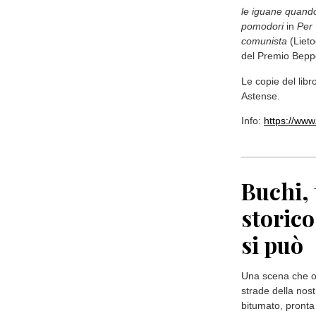
le iguane quand
pomodori
in
Per 
comunista
(Lieto
del Premio Beppe
Le copie del libr
Astense.
Info:
https://www
Buchi, 
storico
si può
Una scena che or
strade della nos
bitumato, pronta