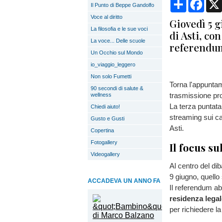
Condividi
Face
Il Punto di Beppe Gandolfo
Voce al diritto
Giovedì 5 g
La filosofia e le sue voci
di Asti, co
La voce... Delle scuole
referendum
Un Occhio sul Mondo
io_viaggio_leggero
Non solo Fumetti
Torna l'appunt
90 secondi di salute &
trasmissione pro
wellness
La terza puntat
Chiedi aiuto!
streaming sui c
Gusto e Gusti
Asti.
Copertina
Fotogallery
Il focus s
Videogallery
Al centro del diba
9 giugno, quello 
ACCADEVA UN ANNO FA
Il referendum a
residenza legal
per richiedere la