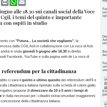
book
X
Print
WhatsApp
Email
man
Pas
iugno alle 18.30 sui canali social della Voce
rim
n Cgil, i temi del quinto e importante
spo
 con ospiti in studio
Deg
Ami
amento con
"Futura... La società che vogliamo"
, la
inf
mossa dalla CGIL Asti in collaborazione con La voce di Asti.
a andrà in onda
giovedì 5 giugno alle 18.30
in diretta
Buc
dur
anali Facebook, YouTube e sulla pagina web de La voce di
Fes
ven
ul referendum per la cittadinanza
una
ttito ci sarà il
quinto e ultimo quesito
dei referendum dell'8 e
sulla cittadinanza italiana riportato sulla scheda di colore giallo.
brogativo propone di
dimezzare da 10 a 5 anni i tempi di
Ema
pol
e
in Italia necessari per i cittadini extracomunitari maggiorenni
 concessione della cittadinanza italiana.