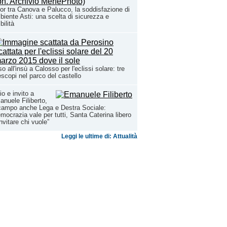
or tra Canova e Palucco, la soddisfazione di
iente Asti: una scelta di sicurezza e
bilità
o all'insù a Calosso per l'eclissi solare: tre
escopi nel parco del castello
io e invito a
nuele Filiberto,
campo anche Lega e Destra Sociale:
mocrazia vale per tutti, Santa Caterina libero
invitare chi vuole”
Leggi le ultime di: Attualità