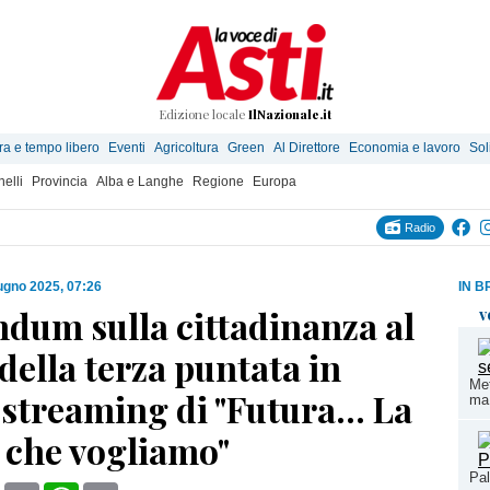
Edizione locale
IlNazionale.it
ra e tempo libero
Eventi
Agricoltura
Green
Al Direttore
Economia e lavoro
Sol
elli
Provincia
Alba e Langhe
Regione
Europa
Radio
ugno 2025, 07:26
IN B
ndum sulla cittadinanza al
v
della terza puntata in
Met
 streaming di "Futura... La
ma
 che vogliamo"
Pal