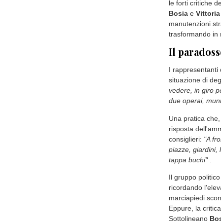
le forti critiche 
Bosia
e
Vittoria
manutenzioni str
trasformando in 
Il paradoss
I rappresentanti
situazione di deg
vedere, in giro 
due operai, munit
Una pratica che,
risposta dell'amm
consiglieri:
"A fr
piazze, giardini, 
tappa buchi"
.
Il gruppo politic
ricordando l'ele
marciapiedi scon
Eppure, la critic
Sottolineano
Bo