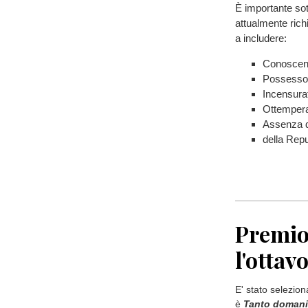
È importante sot
attualmente rich
a includere:
Conoscenza
Possesso d
Incensura
Ottemperan
Assenza d
della Rep
Premio 
l'ottav
E' stato selezion
è
Tanto domani 