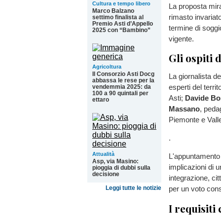
Cultura e tempo libero
La proposta mir
Marco Balzano
rimasto invariato
settimo finalista al
Premio Asti d’Appello
termine di soggio
2025 con “Bambino”
vigente.
Gli ospiti 
Agricoltura
Il Consorzio Asti Docg
La giornalista d
abbassa le rese per la
esperti del territ
vendemmia 2025: da
100 a 90 quintali per
Asti;
Davide Bo
ettaro
Massano
, peda
Piemonte e Vall
.
Attualità
L'appuntamento 
Asp, via Masino:
implicazioni di 
pioggia di dubbi sulla
decisione
integrazione, citt
Leggi tutte le notizie
per un voto con
I requisiti