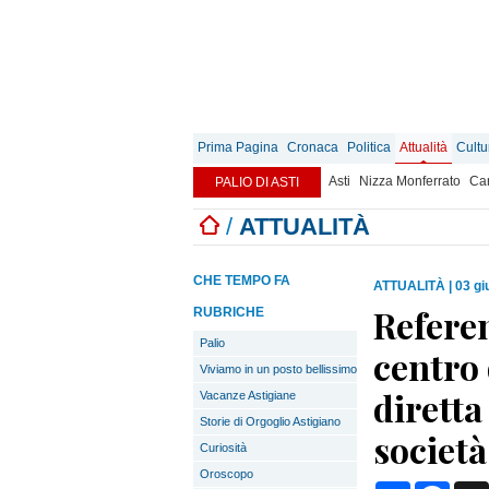
Prima Pagina
Cronaca
Politica
Attualità
Cultu
Asti
Nizza Monferrato
Can
PALIO DI ASTI
/
ATTUALITÀ
CHE TEMPO FA
ATTUALITÀ
|
03 gi
Refere
RUBRICHE
Palio
centro 
Viviamo in un posto bellissimo
diretta
Vacanze Astigiane
Storie di Orgoglio Astigiano
società
Curiosità
Oroscopo