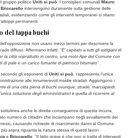
del gruppo politico
Uniti si può
. I consiglieri comunali
Mauro
 Briccarello
intervengono duramente sulla gestione delle
adali, evidenziando come gli interventi temporanei si stiano
rattoppi permanenti.
o del tappa buchi
 dell'opposizione non usano mezzi termini per descrivere la
rado diffuso. Affermano infatti:
"E' capitato a tutti gli astigiani di
per la città soprattutto in centro, una moto Ape del Comune con
i di pale e un carico fumante di pietrisco bitumato"
.
 secondo gli esponenti di
Uniti si può
, rappresenta l'unica
inistrazione alle innumerevoli insidie stradali. Aggiungono i
onte di una città piena di buchi ovunque: strade, marciapiedi,
l'unica soluzione degli amministratori è quella di ricorrere al
o sottolinea anche le dirette conseguenze di questa incuria,
vato numero di cittadini che inciampano negli avvallamenti dei
nessi, causando richieste di risarcimento danni al Comune.
a più aspra riguarda la natura stessa di questi lavori.
sia
e
Briccarello
:
"Il fatto grave è che non si tratta di interventi