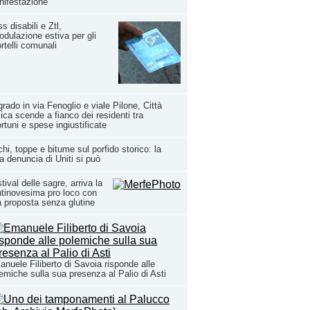
ifestazione
s disabili e Ztl,
odulazione estiva per gli
rtelli comunali
rado in via Fenoglio e viale Pilone, Città
ca scende a fianco dei residenti tra
ortuni e spese ingiustificate
hi, toppe e bitume sul porfido storico: la
a denuncia di Uniti si può
tival delle sagre, arriva la
tinovesima pro loco con
 proposta senza glutine
nuele Filiberto di Savoia risponde alle
emiche sulla sua presenza al Palio di Asti