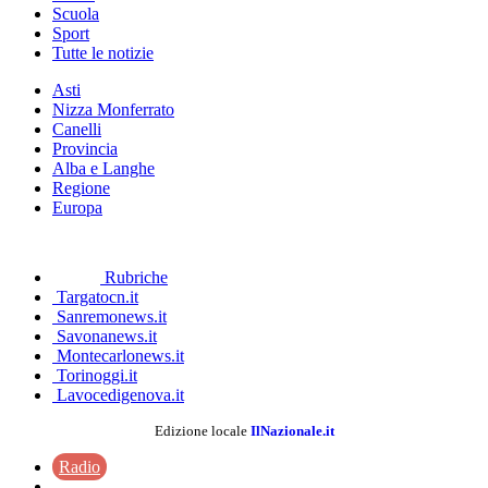
Scuola
Sport
Tutte le notizie
Asti
Nizza Monferrato
Canelli
Provincia
Alba e Langhe
Regione
Europa
Rubriche
Targatocn.it
Sanremonews.it
Savonanews.it
Montecarlonews.it
Torinoggi.it
Lavocedigenova.it
Edizione locale
IlNazionale.it
Radio