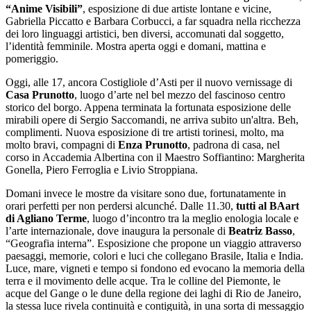
“Anime Visibili”
, esposizione di due artiste lontane e vicine,
Gabriella Piccatto e Barbara Corbucci, a far squadra nella ricchezza
dei loro linguaggi artistici, ben diversi, accomunati dal soggetto,
l’identità femminile. Mostra aperta oggi e domani, mattina e
pomeriggio.
Oggi, alle 17, ancora Costigliole d’Asti per il nuovo vernissage di
Casa Prunotto
, luogo d’arte nel bel mezzo del fascinoso centro
storico del borgo. Appena terminata la fortunata esposizione delle
mirabili opere di Sergio Saccomandi, ne arriva subito un'altra. Beh,
complimenti. Nuova esposizione di tre artisti torinesi, molto, ma
molto bravi, compagni di
Enza Prunotto
, padrona di casa, nel
corso in Accademia Albertina con il Maestro Soffiantino: Margherita
Gonella, Piero Ferroglia e Livio Stroppiana.
Domani invece le mostre da visitare sono due, fortunatamente in
orari perfetti per non perdersi alcunché. Dalle 11.30,
tutti al BAart
di Agliano Terme
, luogo d’incontro tra la meglio enologia locale e
l’arte internazionale, dove inaugura la personale di
Beatriz Basso
,
“Geografia interna”. Esposizione che propone un viaggio attraverso
paesaggi, memorie, colori e luci che collegano Brasile, Italia e India.
Luce, mare, vigneti e tempo si fondono ed evocano la memoria della
terra e il movimento delle acque. Tra le colline del Piemonte, le
acque del Gange o le dune della regione dei laghi di Rio de Janeiro,
la stessa luce rivela continuità e contiguità, in una sorta di messaggio