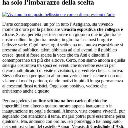
ha solo l’imbarazzo della scelta
L’arte contemporanea, un po’ in tutto l’Astigiano, sta vivendo
momenti d’oro per la particolare
vivacità espositiva che rallegra e
attrae
. Scusa perfetta per trascorrere un giorno o due in giro tra le
nostre colline. In giro tra mostre, in giro tra fascinosi borghi e
bellezze varie. Ogni mese, ogni settimana una nuova esposizione si
presenta al pubblico, talora abbinata ad altri eventi, e il pubblico
cresce, quasi si fosse sparsa la voce che tra Asti e dintorni il
contemporaneo tiri più che altrove. Certo, non siamo ancora a quella
sinergia costruttiva tra spazi ed eventi che dovrebbe esserci per
creare moltiplicatori di visite e visitatori, ma vedrete che ci si arriva.
Stesso discorso per quanto al promuoverle come insieme e con una
visione di medio periodo, dando motivi in più di lunga permanenza
ai crescenti flussi turistici. Oggi sono positivo, vedrete che
arriveremo anche a questo.
Per ora godetevi un
fine settimana ben carico di chicche
imperdibili con almeno quattro mostre appena inaugurate o in
inaugurazione tra oggi e domani. Almeno, vista cotanta vivacità, pur
seguendo con attenzione il tema, magari potrei pure essermene persa
qualcuna. Ma, andiamo con ordine. Ieri pomeriggio ha inaugurato,
nei sontuosi saloni del castello Asinari Verasis di
Costigliole d’Asti
,