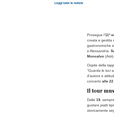
Leggi tutte le notizie
Prosegue l'
11ª 
creata e gestita
gastronomiche e m
e Alessandria.
S
Moncalvo
(Asti)
Ospite della tap
"Guarda le luci 
d'autore e attitud
concerto
alle 22
Il tour mus
Dalle
19
, sempre
gustare piatti tip
storicamente se