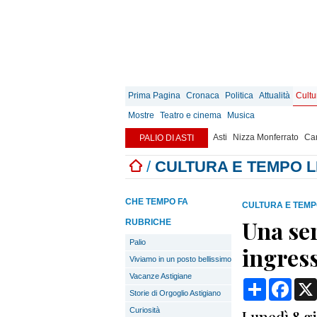
Prima Pagina
Cronaca
Politica
Attualità
Cultu
Mostre
Teatro e cinema
Musica
Asti
Nizza Monferrato
Can
PALIO DI ASTI
/
CULTURA E TEMPO 
CHE TEMPO FA
CULTURA E TEMP
Una ser
RUBRICHE
Palio
ingress
Viviamo in un posto bellissimo
Vacanze Astigiane
Condividi
Face
Storie di Orgoglio Astigiano
Curiosità
Lunedì 8 gi