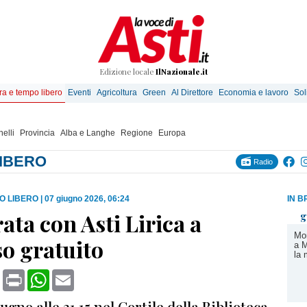
Edizione locale
IlNazionale.it
ra e tempo libero
Eventi
Agricoltura
Green
Al Direttore
Economia e lavoro
Sol
elli
Provincia
Alba e Langhe
Regione
Europa
LIBERO
Radio
O LIBERO
|
07 giugno 2026, 06:24
IN B
ata con Asti Lirica a
g
Mon
o gratuito
a M
la 
book
X
Print
WhatsApp
Email
ugno alle 21.15 nel Cortile della Biblioteca