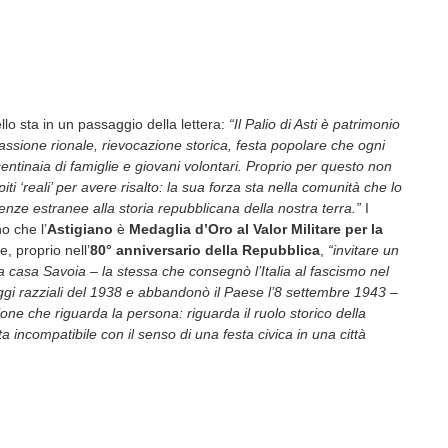
ello sta in un passaggio della lettera:
“Il Palio di Asti è patrimonio
: passione rionale, rievocazione storica, festa popolare che ogni
ntinaia di famiglie e giovani volontari. Proprio per questo non
iti ‘reali’ per avere risalto: la sua forza sta nella comunità che lo
enze estranee alla storia repubblicana della nostra terra.”
I
o che l’
Astigiano
è
Medaglia d’Oro al Valor Militare per la
, proprio nell’
80° anniversario della Repubblica
,
“invitare un
a casa Savoia – la stessa che consegnò l’Italia al fascismo nel
eggi razziali del 1938 e abbandonò il Paese l’8 settembre 1943 –
ne che riguarda la persona: riguarda il ruolo storico della
ta incompatibile con il senso di una festa civica in una città