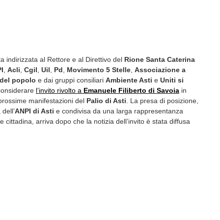
a indirizzata al Rettore e al Direttivo del
Rione Santa Caterina
I
,
Acli
,
Cgil
,
Uil
,
Pd
,
Movimento 5 Stelle
,
Associazione a
 del popolo
e dai gruppi consiliari
Ambiente Asti
e
Uniti si
iconsiderare
l’invito rivolto a
Emanuele Filiberto di Savoia
in
prossime manifestazioni del
Palio di Asti
. La presa di posizione,
dell’
ANPI di Asti
e condivisa da una larga rappresentanza
le cittadina, arriva dopo che la notizia dell’invito è stata diffusa