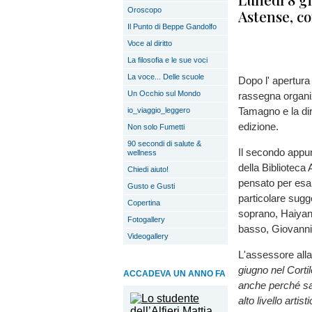
Oroscopo
Astense, co
Il Punto di Beppe Gandolfo
Voce al diritto
La filosofia e le sue voci
La voce... Delle scuole
Dopo l' apertura
Un Occhio sul Mondo
rassegna organiz
Tamagno e la dir
io_viaggio_leggero
edizione.
Non solo Fumetti
90 secondi di salute &
Il secondo appun
wellness
della Biblioteca 
Chiedi aiuto!
pensato per esal
Gusto e Gusti
particolare sugg
Copertina
soprano, Haiyan
Fotogallery
basso, Giovanni
Videogallery
L'assessore all
giugno nel Corti
ACCADEVA UN ANNO FA
anche perché sar
alto livello arti