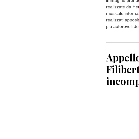
immagine prende 
realizzate da Hen
musicale internaz
realizzati apposi
più autorevoli d
Appello
Filiber
incomp