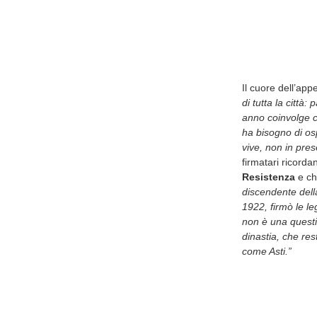
Il cuore dell’app
di tutta la città
anno coinvolge ce
ha bisogno di osp
vive, non in pres
firmatari ricordan
Resistenza
e che
discendente dell
1922, firmò le l
non è una questio
dinastia, che res
come Asti.”