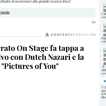
ttadini di avvicinarsi alla grande musica lirica”.
L'a
cuo
Cs
Agr
cam
rato On Stage fa tappa a
vo con Dutch Nazari e la
"Pictures of You"
"E 
del
con
m
“I 
per
d’A
Mor