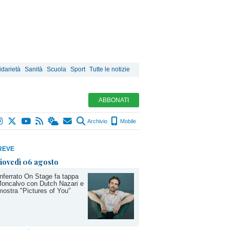
idarietà
Sanità
Scuola
Sport
Tutte le notizie
ABBONATI
Archivio
Mobile
REVE
iovedì 06 agosto
ferrato On Stage fa tappa
oncalvo con Dutch Nazari e
mostra "Pictures of You"