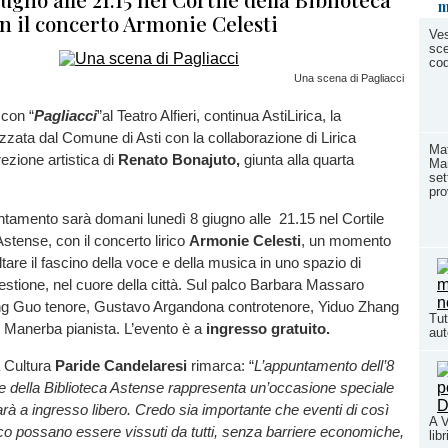
m
n il concerto Armonie Celesti
Ve
sce
co
Una scena di Pagliacci
 con “
Pagliacci
”al Teatro Alfieri, continua AstiLirica, la
zata dal Comune di Asti con la collaborazione di Lirica
Mat
ezione artistica di
Renato Bonajuto,
giunta alla quarta
Mar
set
pro
tamento sarà domani lunedì 8 giugno alle 21.15 nel Cortile
Astense, con il concerto lirico
Armonie Celesti
, un momento
tare il fascino della voce e della musica in uno spazio di
estione, nel cuore della città. Sul palco Barbara Massaro
g Guo tenore, Gustavo Argandona controtenore, Yiduo Zhang
Tut
 Manerba pianista. L’evento è a
ingresso gratuito.
aut
a Cultura
Paride Candelaresi
rimarca: “
L’appuntamento dell’8
le della Biblioteca Astense rappresenta un’occasione speciale
à a ingresso libero. Credo sia importante che eventi di così
A V
stico possano essere vissuti da tutti, senza barriere economiche,
lib