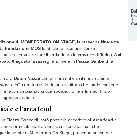
Dal
fol
Tor
Can
edizione di MONFERRATO ON STAGE
, la rassegna itinerante
 da
Fondazione MOS ETS
, che unisce eccellenze
usica per valorizzare il territorio tra le province di Torino, Asti
abato 8 agosto
la rassegna arriverà in
Piazza Garibaldi a
.
pa sarà
Dutch Nazari
che porterà dal vivo il nuovo album
amore mio"
, caratterizzato da una scrittura che fonde canzone
ine rap, intrecciando critica sociale, ironia e lirismo. Inizio
, ingresso gratuito.
icale e l'area food
 in Piazza Garibaldi, sarà possibile accedere all'
Area food
e
ici monferrini abbinati a vini locali. Il cocktail bar, che
gue le serate di Monferrato On Stage, prosegue anche per