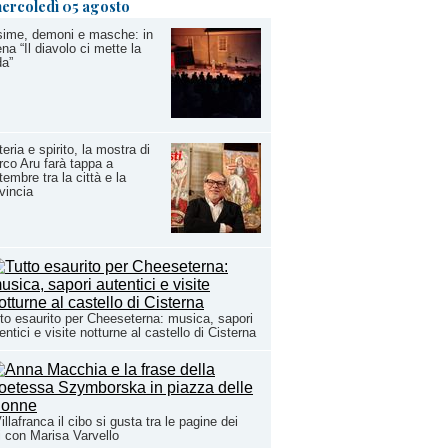
ercoledì 05 agosto
sime, demoni e masche: in
na “Il diavolo ci mette la
da”
eria e spirito, la mostra di
co Aru farà tappa a
tembre tra la città e la
vincia
to esaurito per Cheeseterna: musica, sapori
entici e visite notturne al castello di Cisterna
illafranca il cibo si gusta tra le pagine dei
ri con Marisa Varvello